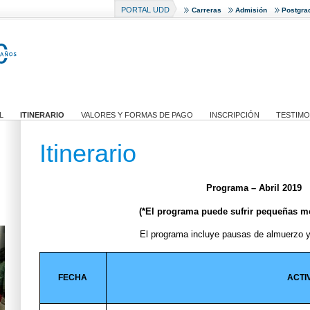
PORTAL UDD
Carreras
Admisión
Postgra
L
ITINERARIO
VALORES Y FORMAS DE PAGO
INSCRIPCIÓN
TESTIMO
Itinerario
Programa – Abril 2019
(*El programa puede sufrir pequeñas m
El programa incluye pausas de almuerzo y
FECHA
ACTI