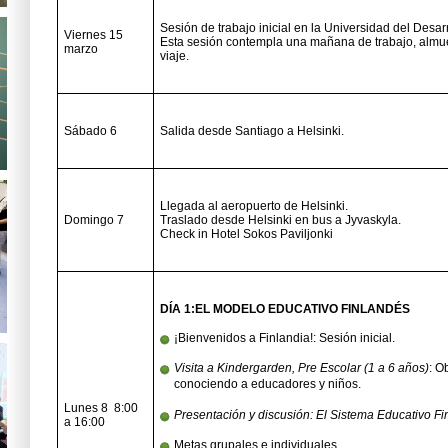
Sesión de trabajo inicial en la Universidad del Desa
Viernes 15
Esta sesión contempla una mañana de trabajo, almuer
marzo
viaje.
Sábado 6
Salida desde Santiago a Helsinki.
Llegada al aeropuerto de Helsinki.
Domingo 7
Traslado desde Helsinki en bus a Jyvaskyla.
Check in Hotel Sokos Paviljonki
DÍA 1:EL MODELO EDUCATIVO FINLANDÉS
¡Bienvenidos a Finlandia!: Sesión inicial.
Visita a Kindergarden, Pre Escolar (1 a 6 años)
: O
conociendo a educadores y niños.
Lunes 8 8:00
Presentación y discusión: El Sistema Educativo Fi
a 16:00
Metas grupales e individuales