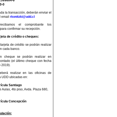
 2599604-6
0-0
da la transacción, deberán enviar el
l email
rkonitzki@udd.cl
recibamos el comprobante los
para confirmar su recepción.
rjeta de crédito o cheques:
arjeta de crédito se podrán realizar
n cada banco.
n cheque se podrán realizar en
contado (el último cheque con fecha
 2019).
berá realizar en las oficinas de
la UDD ubicadas en:
rícula Santiago
de Aulas, 4to piso, Avda. Plaza 680,
rícula
Concepción
nulación: