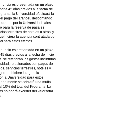
enuncia es presentada en un plazo
ior a 45 días previos a la fecha de
rograma, la Universidad efectuará la
el pago del arancel, descontando
curridos por la Universidad, tales
o para la reserva de pasajes
cios terrestres de hoteles u otros, y
ue hiciera la agencia contratada por
ad para estos efectos.
enuncia es presentada en un plazo
s 45 días previos a la fecha de inicio
, se retendrán los gastos incurridos
rsidad, relacionados con pagos de
s, servicios terrestres, hoteles y
rgo que hiciere la agencia
or la Universidad para estos
cionalmente se cobrará una multa
al 10% del total del Programa. La
s no podrá exceder del valor total
a.