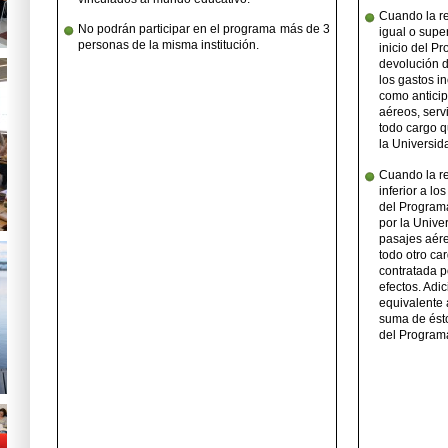
Cuando la r
No podrán participar en el programa más de 3
igual o super
personas de la misma institución.
inicio del P
devolución d
los gastos in
como anticip
aéreos, servi
todo cargo q
la Universid
Cuando la r
inferior a lo
del Programa
por la Unive
pasajes aéreo
todo otro ca
contratada p
efectos. Adi
equivalente 
suma de ésto
del Program