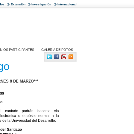
dos
Extensión
Investigación
Internacional
NIOS PARTICIPANTES
GALERÍA DE FOTOS
go
NES 8 DE MARZO***
go
o:
l contado podrán hacerse vía
electrónica o depósito normal a la
e de la Universidad del Desarrollo:
der Santiago