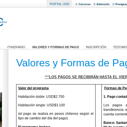
PORTAL UDD
Carreras
Admisión
Postgra
L
ITINERARIO
VALORES Y FORMAS DE PAGO
INSCRIPCIÓN
TESTIMO
Valores y Formas de Pa
***
LOS PAGOS SE RECIBIRÁN HASTA EL VIER
Valor del programa
Formas de Pa
Habitación doble: USD$2.700
1. Pago contad
Habitación single: USD$3.100
Los pagos a
transferencia 
(el pago se realiza en pesos chilenos según el
cuenta corrient
tipo de cambio del día del pago).
Banco: Santan
El programa incluye