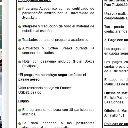
Nº de cuenta:
Rut: 71.644.30
Programa Académico con su certificado de
participación emitido por la Universidad de
Una vez realiza
Jyvaskyla. .
comprobante a
Intérprete y traducción de todo el material de
Tan pronto 
estudios al español.
contactaremos 
Traslados durante el programa académico.
2. Pago
con ta
Almuerzos y Coffee Breaks durante la
Los pagos con t
semana de estudios.
en cuotas segú
Hotel con desayuno incluido (Hotel Sokos
Los pagos co
Paviljonki).
cuotas precio 
de 31 de marzo
*El programa no incluye seguro médico ni
pasaje aéreo.
El pago se de
Matrículas de 
Valor referencia pasaje Air France:
USD$1.037,00
Oficina de Mat
Edificio Patio 
Cupos
Las Condes.
El programa se realizará con
18
participantes
Oficina de Mat
inscritos.
Ainavillo 451
Se dará prioridad a los postulantes
Políticas de a
vinculados al mundo educativo.